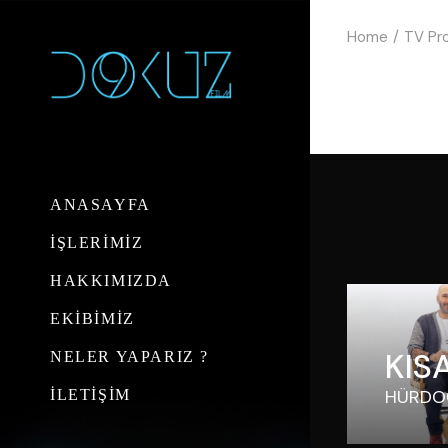
Skip
to
Home
TV Pro
the
content
ANASAYFA
İŞLERİMİZ
HAKKIMIZDA
EKİBİMİZ
KIS
NELER YAPARIZ ?
HÜRDO
İLETİŞİM