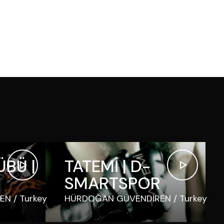
BÜ |
TATEMİ | D-
SMARTSPOR
EN
Turkey
HÜRDOĞAN GÜVENDİREN
Turkey