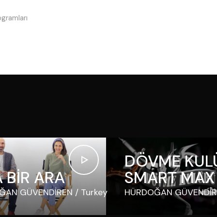
gramları
DÖVME KULÜ
A BİR ARA
SMART MAX
ĞAN GÜVENDİREN
Turkey
HÜRDOĞAN GÜVENDİR