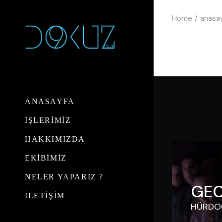
Skip
to
Home
anasa
the
content
ANASAYFA
İŞLERİMİZ
HAKKIMIZDA
EKİBİMİZ
NELER YAPARIZ ?
GEC
İLETİŞİM
HÜRDO