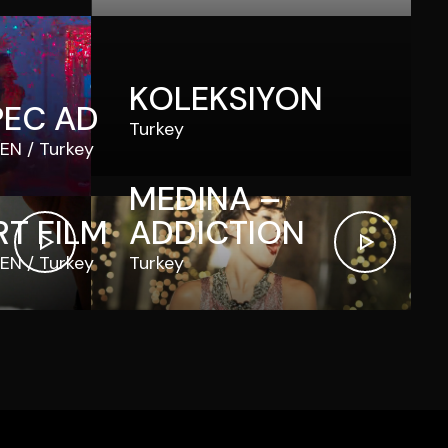
KOLEKSIYON
PEC AD
Turkey
EN
Turkey
MEDINA –
RT FILM
ADDICTION
EN
Turkey
Turkey