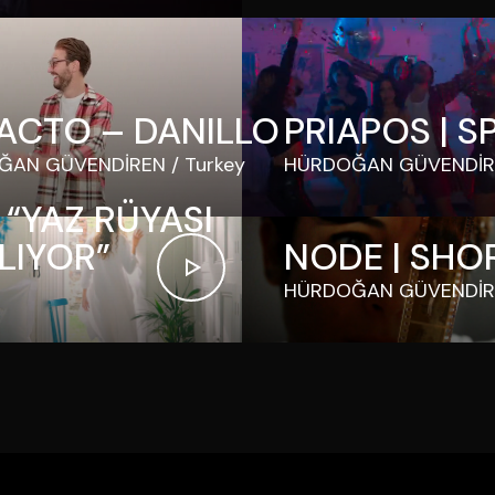
ACTO – DANILLO
PRIAPOS | S
ĞAN GÜVENDİREN
Turkey
HÜRDOĞAN GÜVENDİR
̧ “YAZ RÜYASI
LIYOR”
NODE | SHO
HÜRDOĞAN GÜVENDİR