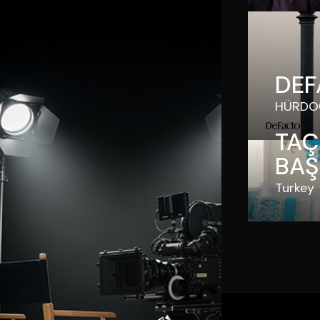
DEF
HÜRDO
TAC
BAŞ
Turkey