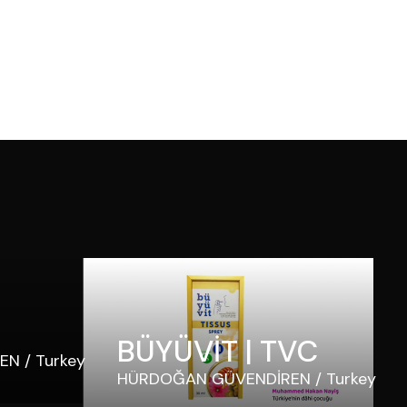
BÜYÜVİT | TVC
EN
Turkey
HÜRDOĞAN GÜVENDİREN
Turkey