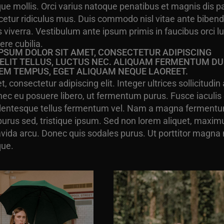
que mollis. Orci varius natoque penatibus et magnis dis pa
etur ridiculus mus. Duis commodo nisl vitae ante biben
s viverra. Vestibulum ante ipsum primis in faucibus orci l
ere cubilia.
PSUM DOLOR SIT AMET, CONSECTETUR ADIPISCING
T ELIT TELLUS, LUCTUS NEC. ALIQUAM FERMENTUM DU
EM TEMPUS, EGET ALIQUAM NEQUE LAOREET.
t, consectetur adipiscing elit. Integer ultrices sollicitudin 
ec eu posuere libero, ut fermentum purus. Fusce iaculis
ellentesque tellus fermentum vel. Nam a magna ferment
purus sed, tristique ipsum. Sed non lorem aliquet, maxim
ravida arcu. Donec quis sodales purus. Ut porttitor magna
que.