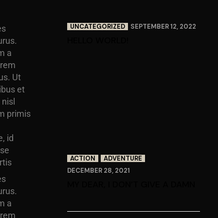
UNCATEGORIZED
SEPTEMBER 12, 2022
es
HELLO WORLD!
urus.
am a
orem
us. Ut
ibus et
nisl
m primis
, id
sse
ACTION
ADVENTURE
tis
DECEMBER 28, 2021
es
MY DEAR, I DON’T GIVE A DAMN
urus.
am a
orem