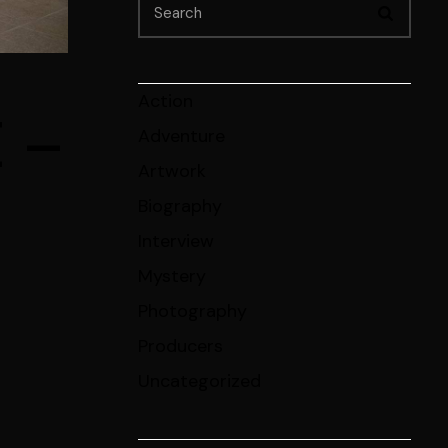
Action
 –
Adventure
Artwork
Biography
Interview
Mystery
Photography
Producers
Uncategorized