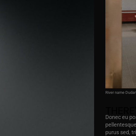
River name Duda
THERE
Donec eu pos
pellentesqu
purus sed, t