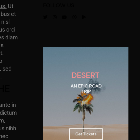
FOLLOW US
us.
Ut
ibus et
nisl
us orci
ces diam
is
t.
o
, sed
.
HE
ante in
 dictum
um,
us nibh
 nec