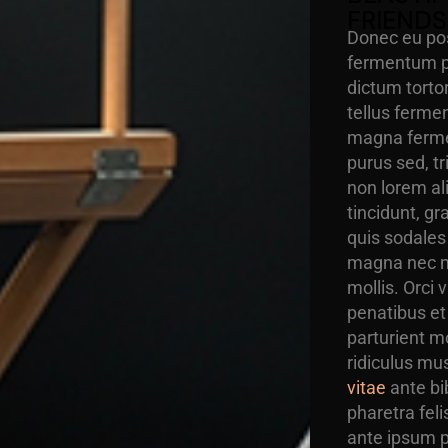
FRIENDS
Donec eu pos
fermentum pu
dictum torto
tellus ferme
magna ferme
purus sed, t
non lorem al
tincidunt, g
quis sodales 
magna nec m
mollis. Orci 
penatibus et
parturient m
ridiculus mu
vitae
ante b
pharetra feli
ante ipsum p