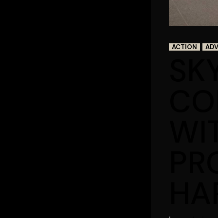
ACTION
AD
SK
CO
WI
PR
HA