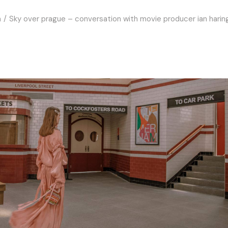
n
Sky over prague – conversation with movie producer ian harin