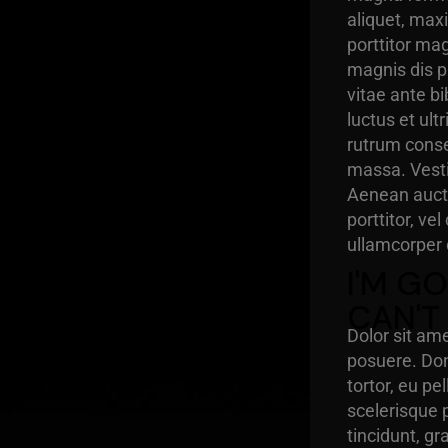
aliquet, max
porttitor ma
magnis dis p
vitae ante bi
luctus et ul
rutrum conse
massa. Vestib
Aenean aucto
porttitor, v
ullamcorper o
I'M G
CAN'T
Dolor sit ame
posuere. Don
tortor, eu p
scelerisque 
tincidunt, g