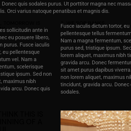
. Donec quis sodales purus. Ut porttitor magna nec mass
lis. Orci varius natoque penatibus et magnis dis.
LL, TOMORROW IS
2. WE ROB BANKS.
Fusce iaculis dictum tortor, eu
AY
es sollicitudin ante in
pellentesque tellus fermentum
ec eu posuere libero,
Nam a magna fermentum, sce
 purus. Fusce iaculis
purus sed, tristique ipsum. Se
r, eu pellentesque
lorem aliquet, maximus nibh ti
ntum vel. Nam a
gravida arcu. Donec fermentum
ntum, scelerisque
sit amet purus dapibus viverra
ristique ipsum. Sed non
non lorem aliquet, maximus n
t, maximus nibh
tincidunt, gravida arcu. Donec
ravida arcu. Donec quis
sodales.
 THINK THIS IS
INNING OF A
UL