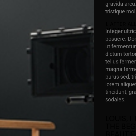
gravida arcu
tristique mol
1. AFTER A
ANOTHER D
Integer ultric
posuere. Don
ut fermentum
dictum torto
tellus ferme
magna ferme
purus sed, t
lorem alique
tincidunt, g
sodales.
LOUIS, I
THE BEG
BEAUTIF