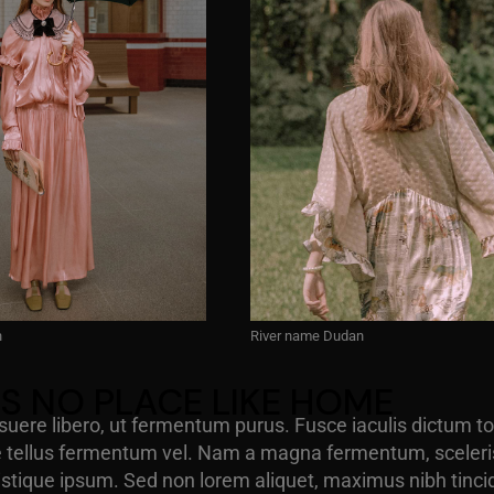
n
River name Dudan
'S NO PLACE LIKE HOME
uere libero, ut fermentum purus. Fusce iaculis dictum tor
e tellus fermentum vel. Nam a magna fermentum, sceler
ristique ipsum. Sed non lorem aliquet, maximus nibh tinci