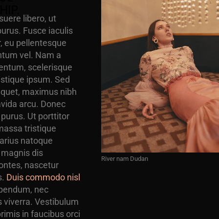
HIP.
uere libero, ut
rus. Fusce iaculis
r, eu pellentesque
ntum vel. Nam a
ntum, scelerisque
ristique ipsum. Sed
iquet, maximus nibh
ravida arcu. Donec
purus. Ut porttitor
assa tristique
varius natoque
 magnis dis
River nam Dudan
ontes, nascetur
s.
Duis commodo nisl
ibendum, nec
s viverra. Vestibulum
rimis in faucibus orci