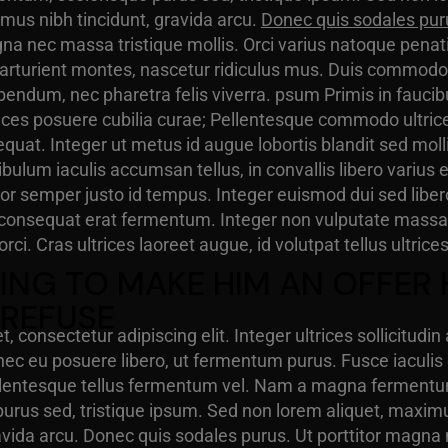
imus nibh tincidunt, gravida arcu.
Donec quis sodales pur
gna nec massa tristique mollis. Orci varius natoque penat
arturient montes, nascetur ridiculus mus. Duis commodo 
bendum, nec pharetra felis viverra. psum Primis in faucib
trices posuere cubilia curae; Pellentesque commodo ultri
quat. Integer ut metus id augue lobortis blandit sed moll
ulum iaculis accumsan tellus, in convallis libero varius e
r semper justo id tempus. Integer euismod dui sed liber
el consequat erat fermentum. Integer non vulputate massa
rci. Cras ultrices laoreet augue, id volutpat tellus ultrices
OING TO MAKE HIM AN OFFER 
 REFUSE
t, consectetur adipiscing elit. Integer ultrices sollicitudin 
ec eu posuere libero, ut fermentum purus. Fusce iaculis
ellentesque tellus fermentum vel. Nam a magna ferment
purus sed, tristique ipsum. Sed non lorem aliquet, maxim
ravida arcu. Donec quis sodales purus. Ut porttitor magna