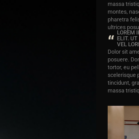
massa tristi
montes, nasc
pharetra feli
ultrices posu
LOREM I
ELIT. U
VEL LOR
Dolor sit ame
posuere. Don
tortor, eu p
scelerisque 
tincidunt, g
massa tristi