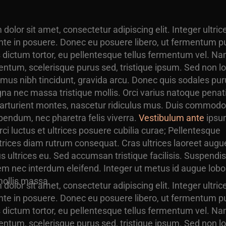
olor sit amet, consectetur adipiscing elit. Integer ultric
 ante in posuere. Donec eu posuere libero, ut fermentum p
s dictum tortor, eu pellentesque tellus fermentum vel. N
tum, scelerisque purus sed, tristique ipsum. Sed non l
imus nibh tincidunt, gravida arcu. Donec quis sodales pur
gna nec massa tristique mollis. Orci varius natoque penat
arturient montes, nascetur ridiculus mus. Duis commodo 
ibendum, nec pharetra felis viverra.
Vestibulum ante
ipsu
rci luctus et ultrices posuere cubilia curae; Pellentesque
ices diam rutrum consequat. Cras ultrices laoreet augue
us ultrices eu. Sed accumsan tristique facilisis. Suspendi
nec interdum eleifend. Integer ut metus id augue lobor
mollis massa.
olor sit amet, consectetur adipiscing elit. Integer ultric
 ante in posuere. Donec eu posuere libero, ut fermentum p
s dictum tortor, eu pellentesque tellus fermentum vel. N
tum, scelerisque purus sed, tristique ipsum. Sed non l