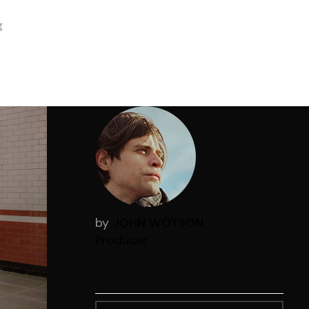
g
by
JOHN WOTSON
Producer