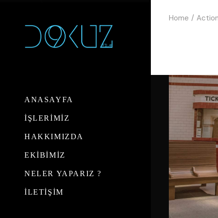
Home
Actio
ANASAYFA
İŞLERİMİZ
HAKKIMIZDA
EKİBİMİZ
NELER YAPARIZ ?
İLETİŞİM