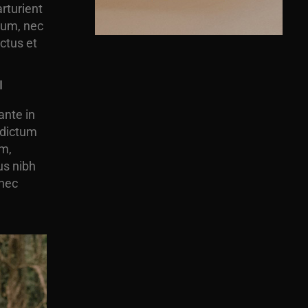
rturient
dum, nec
uctus et
I
ante in
 dictum
um,
us nibh
 nec