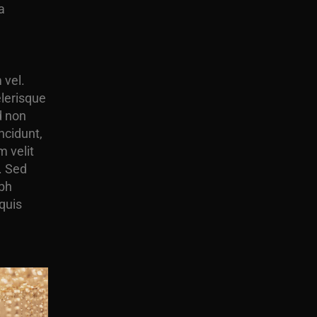
a
 vel.
lerisque
d non
ncidunt,
 velit
. Sed
ibh
 quis